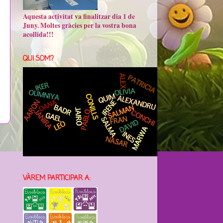
Aquesta activitat va finalitzar dia 1 de
Juny. Moltes gràcies per la vostra bona
acollida!!!
QUI SOM?
a
VÀREM PARTICIPAR A: