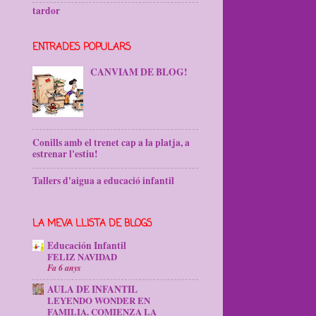
tardor
ENTRADES POPULARS
CANVIAM DE BLOG!
Conills amb el trenet cap a la platja, a
estrenar l'estiu!
Tallers d'aigua a educació infantil
LA MEVA LLISTA DE BLOGS
Educación Infantil
FELIZ NAVIDAD
Fa 6 anys
AULA DE INFANTIL
LEYENDO WONDER EN
FAMILIA. COMIENZA LA