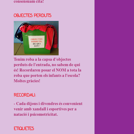
consensuam cita!
OBJECTES PERDUTS
Tenim roba a la capsa d'objectes
perduts de l'entrada, no sabem de qui
és! Recordareu posar el NOM a tota la
roba que porten els infants a l'escola?
Moltes gràcies!
RECORDAU:
- Cada dijous i divendres és convenient
venir amb xandall i esportives per a
natació i psicomotricitat.
ETIQUETES