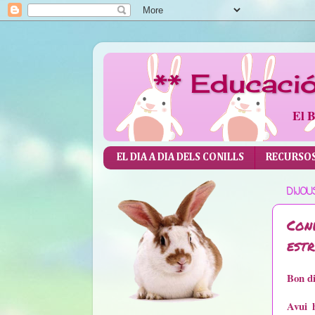
** Educaci
El B
EL DIA A DIA DELS CONILLS
RECURSOS 
DIJOUS
Coni
estr
Bon di
Avui 