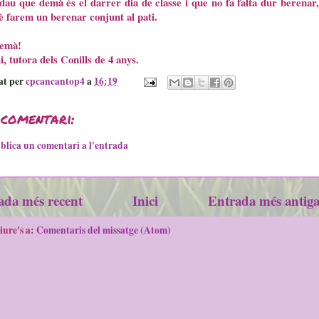
au que demà és el darrer dia de classe i que no fa falta dur berenar,
 farem un berenar conjunt al pati.
demà!
, tutora dels Conills de 4 anys.
at per
cpcancantop4
a
16:19
 comentari:
blica un comentari a l'entrada
ada més recent
Inici
Entrada més antig
iure's a:
Comentaris del missatge (Atom)