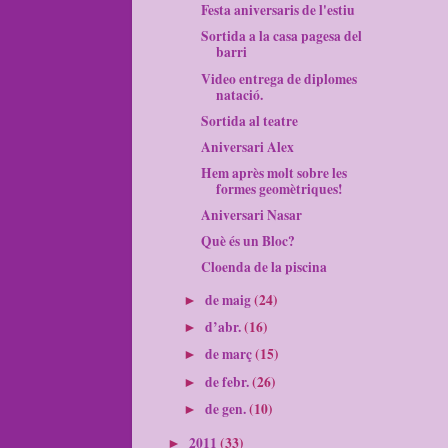
Festa aniversaris de l'estiu
Sortida a la casa pagesa del
barri
Video entrega de diplomes
natació.
Sortida al teatre
Aniversari Alex
Hem après molt sobre les
formes geomètriques!
Aniversari Nasar
Què és un Bloc?
Cloenda de la piscina
de maig
(24)
►
d’abr.
(16)
►
de març
(15)
►
de febr.
(26)
►
de gen.
(10)
►
2011
(33)
►