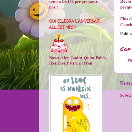
Record
venir a les 18h per preparar-
perquè
nos)!
Fins 
QUI CELEBRA L'ANIVERSARI
Conchi
AQUEST MES?
Public
Cap
Nasar, Alex, Janira, Quim, Pablo,
Pu
Iker, Ines, Patricia i Fran
Entr
Subscr