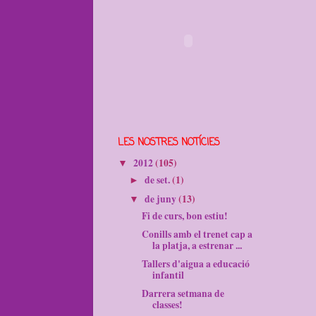
LES NOSTRES NOTÍCIES
2012
(105)
▼
de set.
(1)
►
de juny
(13)
▼
Fi de curs, bon estiu!
Conills amb el trenet cap a
la platja, a estrenar ...
Tallers d'aigua a educació
infantil
Darrera setmana de
classes!