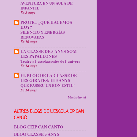
AVENTURA EN UN AULA DE
INFANTIL
Fa 8 anys
PROFE... ¿QUÉ HACEMOS
HOY?
SILENCIO Y ENERGÍAS
RENOVADAS
Fa 10 anys
LA CLASSE DE 5 ANYS SOM
LES PAPALLONES
Teatre a l'escola:contes de l'univers
Fa 14 anys
EL BLOG DE LA CLASSE DE
LES GIRAFES: EI 3 ANYS
QUE PASSEU UN BON ESTIU!
Fa 14 anys
Mostra-ho tot
ALTRES BLOGS DE L'ESCOLA CP CAN
CANTÓ
BLOG CEIP CAN CANTÓ
BLOG CLASSE 5 ANYS