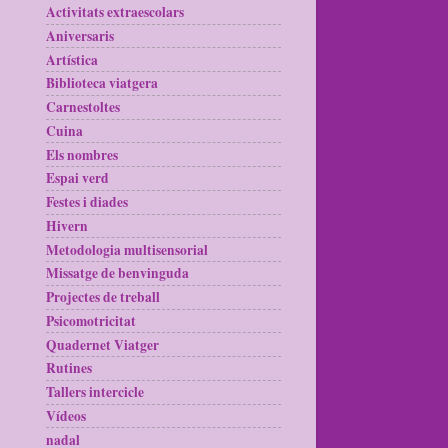
Activitats extraescolars
Aniversaris
Artística
Biblioteca viatgera
Carnestoltes
Cuina
Els nombres
Espai verd
Festes i diades
Hivern
Metodologia multisensorial
Missatge de benvinguda
Projectes de treball
Psicomotricitat
Quadernet Viatger
Rutines
Tallers intercicle
Vídeos
nadal