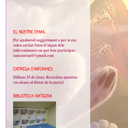
EL NOSTRE EMAIL
Per qualsevol suggeriment o per si ens
voleu enviar fotos d'algun dels
esdeveniments en què heu participat:
cancantop4@gmail.com
ENTREGA D'INFORMES
Dilluns 25 de Juny. Recordau apuntar-
vos abans al llistat de la porta!
BIBLIOTECA VIATGERA