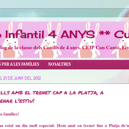
ó Infantil 4 ANYS ** C
log de la classe dels Conills de 4 anys. CEIP Can Cantó, Eiv
PER A LES FAMÍLIES
NOSALTRES
, 21 DE JUNY DEL 2012
lls amb el trenet cap a la platja, a
enar l'estiu!
a famílies!
ha estat un dia molt especial: Hem anat en trenet fins a Platja de'n