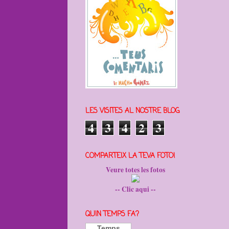
LES VISITES AL NOSTRE BLOG
4
3
4
2
3
COMPARTEIX LA TEVA FOTO!
Veure totes les fotos
-- Clic aqui --
QUIN TEMPS FA?
Temps